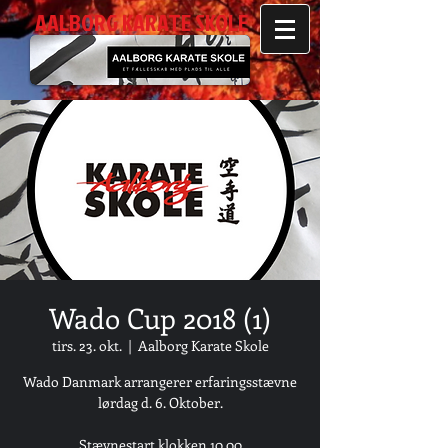
AALBORG KARATE SKOLE
Wado Cup 2018 (1)
tirs. 23. okt.
  |  
Aalborg Karate Skole
Wado Danmark arrangerer erfaringsstævne
lørdag d. 6. Oktober.
Stævnestart klokken 10.00