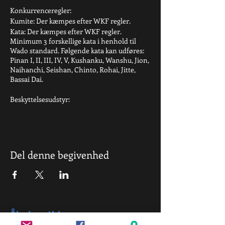
Konkurrenceregler:
Kumite: Der kæmpes efter WKF regler.
Kata: Der kæmpes efter WKF regler.
Minimum 3 forskellige kata i henhold til
Wado standard. Følgende kata kan udføres:
Pinan I, II, III, IV, V, Kushanku, Wanshu, Jion,
Naihanchi, Seishan, Chinto, Rohai, Jitte,
Bassai Dai.
Beskyttelsesudstyr:
Tandbeskytter, kamphandsker (rød/blå),
fodbeskytter (rød/blå) er påkrævet.
Kæmperne skal selv medbringe
beskyttelsesudstyr samt rødt og blåt bælte.
Del denne begivenhed
Der vil være medaljer til 1., 2. og 3. plads i alle
klasser.
Vi glæder os til at se jer til en spændende
dag.
Åbningstid
Mvh