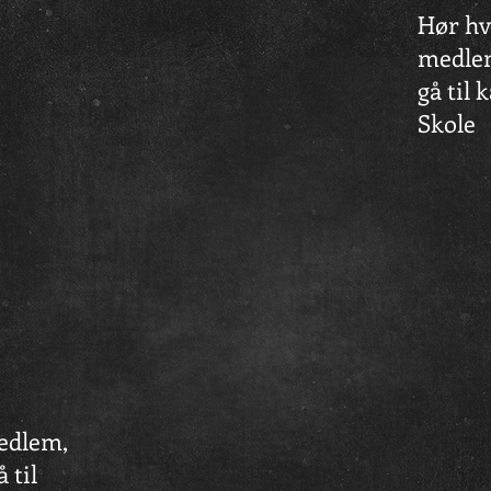
Hør hv
medlem,
gå til 
Skole
edlem,
 til