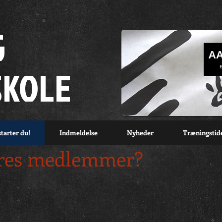
G
SKOLE
tarter du!
Indmeldelse
Nyheder
Træningstid
ores medlemmer?