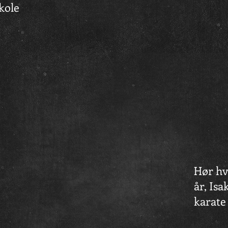
kole
Hør hv
år, Isak
karate