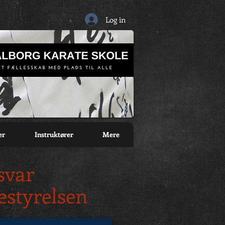
Log in
er
Instruktører
Mere
svar
estyrelsen