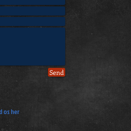
Send
d os her